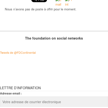
Nous n’avons pas de poste à offrir pour le moment.
TRAVAILLER / FAIRE UN STAGE À LA FONDATION
UNIVERSITÉ D’ETÉ / SUMMER SCHOOL / UNIVERSIDAD DE VERANO
PUBLICATIONS
The foundation on social networks
NOS NEWSLETTERS
Tweets de @FDContinental
LETTRE D’INFORMATION
Adresse email :