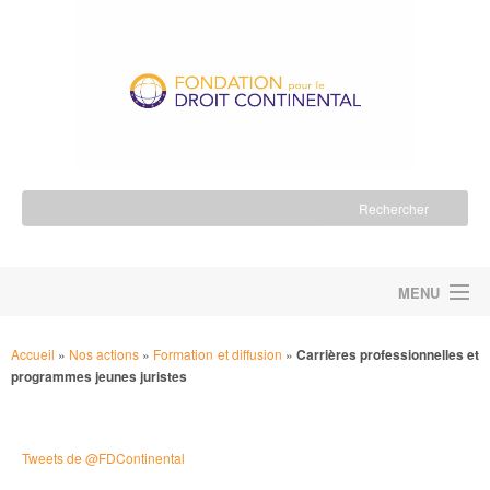
MENU
ACCUEIL
Accueil
»
Nos actions
»
Formation et diffusion
»
Carrières professionnelles et
programmes jeunes juristes
LA FONDATION
NOS ACTIONS
Tweets de @FDContinental
NOUS SOUTENIR