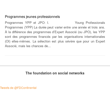
TRAVAILLER / FAIRE UN STAGE À LA FONDATION
Programmes jeunes professionnels
UNIVERSITÉ D’ETÉ / SUMMER SCHOOL / UNIVERSIDAD DE VERANO
Programmes YPP et JPO: I. Young Professionals
Programmes (YPP) La durée peut varier entre une année et trois ans.
PUBLICATIONS
À la différence des programmes d’Expert Associé (ou JPO), les YPP
sont des programmes financés par les organisations internationales
(OI) elles-mêmes. La sélection est plus sévère que pour un Expert
NOS NEWSLETTERS
Associé, mais les chances de...
The foundation on social networks
Tweets de @FDContinental