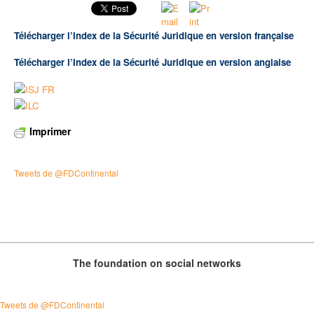
TRAVAILLER / FAIRE UN STAGE À LA FONDATION
Télécharger l’Index de la Sécurité Juridique en version française
UNIVERSITÉ D’ETÉ / SUMMER SCHOOL / UNIVERSIDAD DE VERANO
Télécharger l’Index de la Sécurité Juridique en version anglaise
PUBLICATIONS
NOS NEWSLETTERS
Imprimer
Tweets de @FDContinental
The foundation on social networks
Tweets de @FDContinental