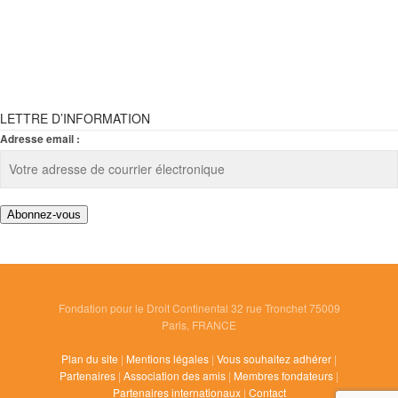
LETTRE D’INFORMATION
Adresse email :
Fondation pour le Droit Continental 32 rue Tronchet 75009
Paris, FRANCE
Plan du site
|
Mentions légales
|
Vous souhaitez adhérer
|
Partenaires
|
Association des amis
|
Membres fondateurs
|
Partenaires internationaux
|
Contact