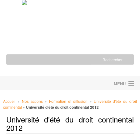
MENU
ACCUEIL
Accueil
»
Nos actions
»
Formation et diffusion
»
Université d'été du droit
continental
»
Université d’été du droit continental 2012
LA FONDATION
Université d’été du droit continental
NOS ACTIONS
2012
NOUS SOUTENIR