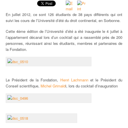
TRAVAILLER / FAIRE UN STAGE À LA FONDATION
En juillet 2012, ce sont 126 étudiants de 38 pays différents qui ont
suivi les cours de l’Université d’été du droit continental, en Sorbonne.
UNIVERSITÉ D’ETÉ / SUMMER SCHOOL / UNIVERSIDAD DE VERANO
Cette 4ème édition de l’Université d’été a été inaugurée le 4 juillet à
PUBLICATIONS
l’appartement décanal lors d’un cocktail qui a rassemblé près de 200
personnes, réunissant ainsi les étudiants, membres et partenaires de
la Fondation.
NOS NEWSLETTERS
Le Président de la Fondation,
Henri Lachmann
et le Président du
Conseil scientifique,
Michel Grimald
i, lors du cocktail d’inauguration