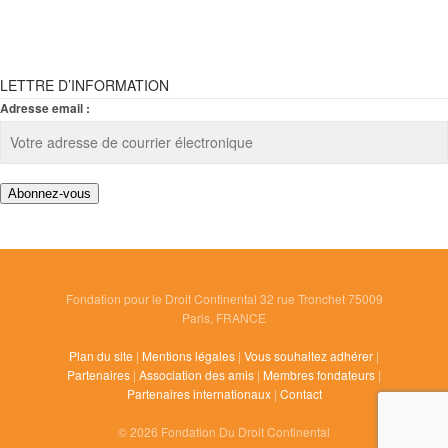
LETTRE D’INFORMATION
Adresse email :
Fondation pour le Droit Continental 32 rue Tronchet 75009
Paris, FRANCE
Plan du site
|
Mentions légales
|
Vous souhaitez adhérer
|
Partenaires
|
Association des amis
|
Membres fondateurs
|
Partenaires internationaux
|
Contact
© 2026 Fondation Du Droit Continental