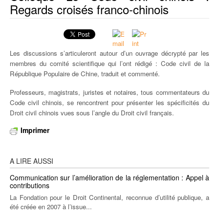
Regards croisés franco-chinois
TRAVAILLER / FAIRE UN STAGE À LA FONDATION
UNIVERSITÉ D’ETÉ / SUMMER SCHOOL / UNIVERSIDAD DE VERANO
Les discussions s’articuleront autour d’un ouvrage décrypté par les
PUBLICATIONS
membres du comité scientifique qui l’ont rédigé : Code civil de la
République Populaire de Chine, traduit et commenté.
NOS NEWSLETTERS
Professeurs, magistrats, juristes et notaires, tous commentateurs du
Code civil chinois, se rencontrent pour présenter les spécificités du
Droit civil chinois vues sous l’angle du Droit civil français.
Imprimer
A LIRE AUSSI
Communication sur l’amélioration de la réglementation : Appel à
contributions
La Fondation pour le Droit Continental, reconnue d’utilité publique, a
été créée en 2007 à l’issue...