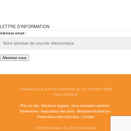
LETTRE D’INFORMATION
Adresse email :
Fondation pour le Droit Continental 32 rue Tronchet 75009
Paris, FRANCE
Plan du site
|
Mentions légales
|
Vous souhaitez adhérer
|
Partenaires
|
Association des amis
|
Membres fondateurs
|
Partenaires internationaux
|
Contact
© 2026 Fondation Du Droit Continental