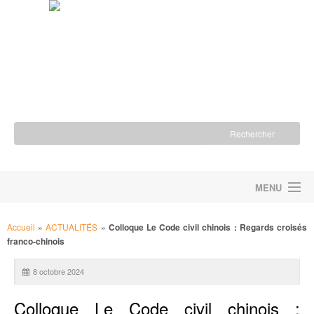
MENU
ACCUEIL
Accueil
»
ACTUALITÉS
»
Colloque Le Code civil chinois : Regards croisés
franco-chinois
LA FONDATION
8 octobre 2024
NOS ACTIONS
Colloque Le Code civil chinois :
NOUS SOUTENIR