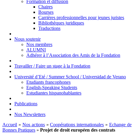
Formation et diffusion
Chaires
Bourses
Carrières professionnelles pour jeunes juristes
Bibliothèques juridiques
Traductions
Nous soutenir
Nos membres
ALUMNI
Adhérer à l’Association des Amis de la Fondation
Travailler / Faire un stage à la Fondation
Université d’Eté / Summer School / Universidad de Verano
Etudiants francophones
English-Speaking Students
Estudiantes hispanohablantes
Publications
Nos Newsletters
Accueil
»
Nos actions
»
Coopérations internationales
»
Echange de
Bonnes Pratiques
»
Projet de droit européen des contrats