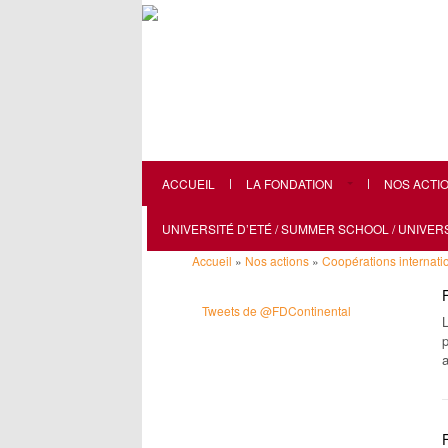
ACCUEIL
LA FONDATION
NOS ACTI
UNIVERSITÉ D’ETÉ / SUMMER SCHOOL / UNIVE
Accueil
»
Nos actions
»
Coopérations internati
Tweets de @FDContinental
p
a