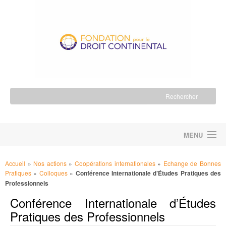
MENU
ACCUEIL
Accueil
»
Nos actions
»
Coopérations internationales
»
Echange de Bonnes
Pratiques
»
Colloques
»
Conférence Internationale d’Études Pratiques des
LA FONDATION
Professionnels
Conférence Internationale d’Études
NOS ACTIONS
Pratiques des Professionnels
NOUS SOUTENIR