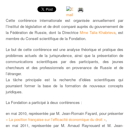
TRAVAILLER / FAIRE UN STAGE À LA FONDATION
Cette conférence internationale est organisée annuellement par
UNIVERSITÉ D’ETÉ / SUMMER SCHOOL / UNIVERSIDAD DE VERANO
l’Institut de législation et de droit comparé auprès du gouvernement de
la Fédération de Russie, dont la Directrice
Mme Talia Khabrieva
, est
PUBLICATIONS
membre du Conseil scientifique de la Fondation.
Le but de cette conférence est une analyse théorique et pratique des
NOS NEWSLETTERS
problèmes actuels de la jurisprudence, ainsi que la présentation de
communications scientifiques par des participants, des jeunes
chercheurs et des professionnels en provenance de Russie et de
l’étranger.
La tâche principale est la recherche d’idées scientifiques qui
pourraient former la base de la formation de nouveaux concepts
juridiques.
La Fondation a participé à deux conférences :
en mai 2010, représentée par M. Jean-Romain Fayard, pour présenter
« La position française sur l’efficacité économique du droit »
,
en mai 2011, représentée par M. Arnaud Raynouard et M. Jean-