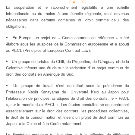
La coopération et le rapprochement législatifs à une échelle
TRAVAILLER / FAIRE UN STAGE À LA FONDATION
internationale ou du moins à une échelle régionale, sont devenus
nécessaires dans certains domaines du droit comme celui des
UNIVERSITÉ D’ETÉ / SUMMER SCHOOL / UNIVERSIDAD DE VERANO
obligations.
En Europe, un projet de « Cadre commun de référence » a été
PUBLICATIONS
élaboré sous les auspices de la Commission européenne et a abouti
au PECL (Principles of European Contract Law).
NOS NEWSLETTERS
Un groupe de juristes du Chili, de l’Argentine, de l’Uruguay et de la
Colombie mènent une étude sur la rédaction d’un projet commun de
droit des contrats en Amérique du Sud.
Un groupe de travail s’est constitué sous la présidence du
Professeur Naoki Kanayama de l’Université Keio au Japon pour
l’élaboration de principes asiatiques du droit des contrats, le « PACL
», sur le modèle du « PECL ». Les études conduites se concentreront
essentiellement sur le droit des contrats, les procédures collectives,
le droit de la consommation et visent un projet de droit commun au
Japon, à la Chine et à la Corée notamment.
La Fondation contribue à l’évolution et à la réflexion de différents